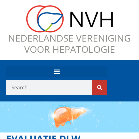
NEDERLANDSE VERENIGING
VOOR HEPATOLOGIE
EVALUATIE DLW –