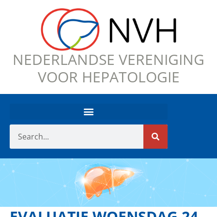
NEDERLANDSE VERENIGING
VOOR HEPATOLOGIE
EVALUATIE WOENSDAG 24