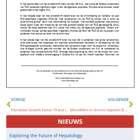
VORIGE
VOLGENDE
Fibroblast Growth Factor 19 and Interleukin-8 in Primary Sclerosing Cholangitis – New insights sprouting from the inflamed biliary tree
MicroRNA’s in chronic hepatitis B and C virus infection
NIEUWS
Exploring the Future of Hepatology