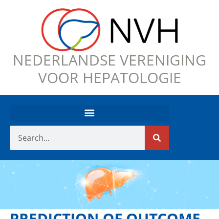
NEDERLANDSE VERENIGING
VOOR HEPATOLOGIE
PREDICTION OF OUTCOME