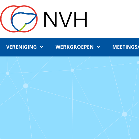
VERENIGING
WERKGROEPEN
MEETINGS