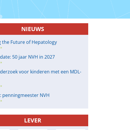
NIEUWS
g the Future of Hepatology
 »
 date: 50 jaar NVH in 2027
 »
derzoek voor kinderen met een MDL-
 »
e: penningmeester NVH
 »
LEVER