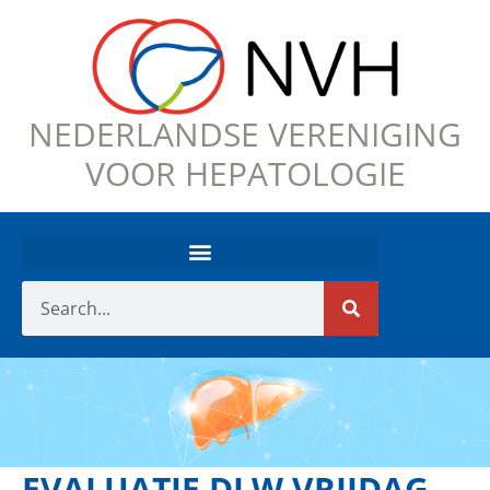
NEDERLANDSE VERENIGING
VOOR HEPATOLOGIE
EVALUATIE DLW VRIJDAG