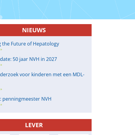
NIEUWS
g the Future of Hepatology
 »
 date: 50 jaar NVH in 2027
 »
derzoek voor kinderen met een MDL-
 »
e: penningmeester NVH
 »
LEVER