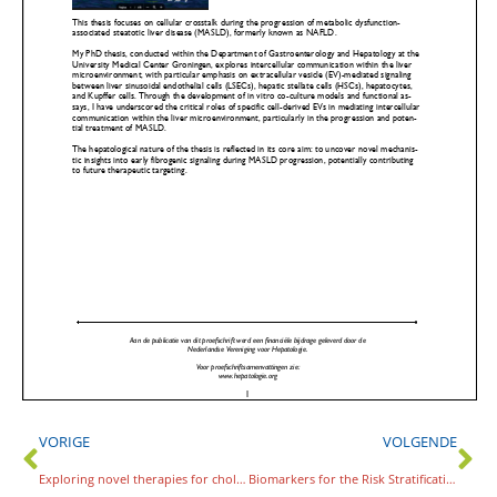
VORIGE
VOLGENDE
Exploring novel therapies for cholestatic liver disease in ‘humanized’ mouse models
Biomarkers for the Risk Stratification and Detection of Early-Stage Hepatocellular Carcinoma