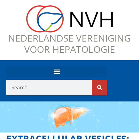
NEDERLANDSE VERENIGING
VOOR HEPATOLOGIE
EXTRACELLULAR VESICLES: