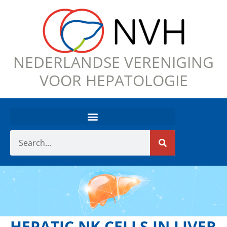
NEDERLANDSE VERENIGING
VOOR HEPATOLOGIE
HEPATIC NK CELLS IN LIVER