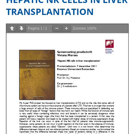
TRANSPLANTATION
Pagina
1
/
1
Zoomen
100%